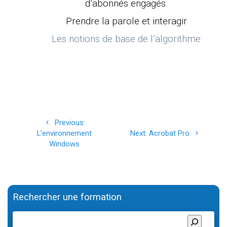
d’abonnés engagés.
Prendre la parole et interagir
Les notions de base de l’algorithme
Navigation
Previous
Previous:
de
post:
Next
L’environnement
Next:
Acrobat Pro
post:
Windows
l’article
Rechercher une formation