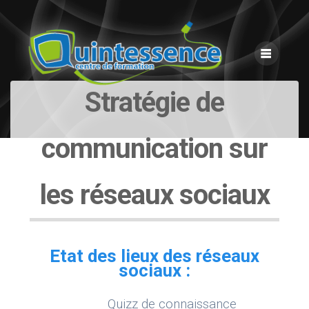
Skip
to
content
Stratégie de
communication sur
les réseaux sociaux
Etat des lieux des réseaux
sociaux :
Quizz de connaissance