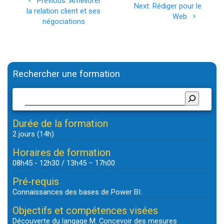
Previous
Previous:
Améliorer
Next
Next:
Rédiger pour le
de
post:
la relation client et ses
post:
Web
négociations
l’article
Rechercher une formation
Durée de la formation
2 jours (14h)
Horaires de formation
08h45 - 12h30 / 13h45 – 17h00
Pré-requis
Connaissances des bases de Power BI.
Objectifs et compétences visées
Découverte du langage M. Concevoir des mesures