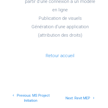
partir d’une connexion à un modèle
en ligne
Publication de visuels
Génération d’une application
(attribution des droits)
Retour accueil
Navigation
Previous
Previous:
MS Project
Next
Next:
Revit MEP
de
post:
Initiation
post: