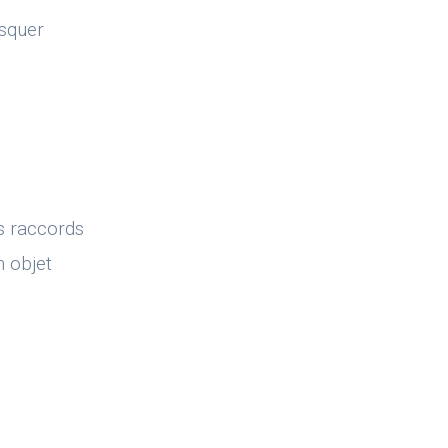
asquer
s raccords
n objet