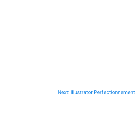
Next
Next:
Illustrator Perfectionnemen
post: