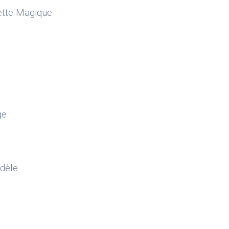
uette Magique
ge
odèle