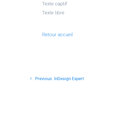
Texte captif
Texte libre
Retour accueil
Navigation
Previous
Previous:
InDesign Expert
de
post:
l’article