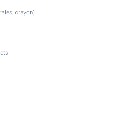
irales, crayon)
cts