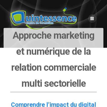
Skip
to
content
Approche marketing
et numérique de la
relation commerciale
multi sectorielle
Comprendre l’impact du digital