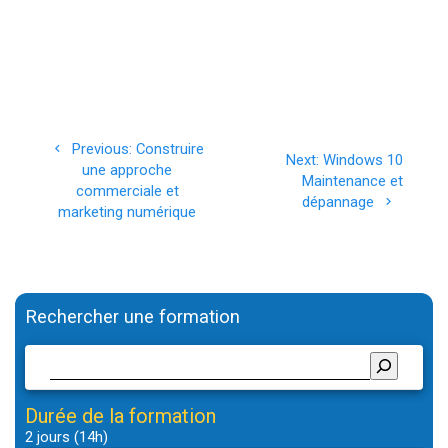
Navigation
Previous
Previous:
Construire
Next
Next:
Windows 10
de
post:
une approche
post:
Maintenance et
commerciale et
dépannage
l’article
marketing numérique
Rechercher une formation
Durée de la formation
2 jours (14h)