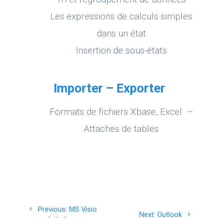
Les expressions de calculs simples
dans un état
Insertion de sous-états
Importer – Exporter
Formats de fichiers Xbase, Excel –
Attaches de tables
Navigation
Previous
Previous:
MS Visio
Next
Next:
Outlook