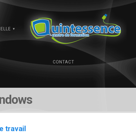
IELLE
CONTACT
indows
e travail