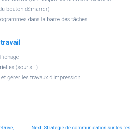
 du bouton démarrer)
programmes dans la barre des tâches
travail
affichage
ielles (souris…)
et gérer les travaux d’impression
Next
eDrive,
Next:
Stratégie de communication sur les ré