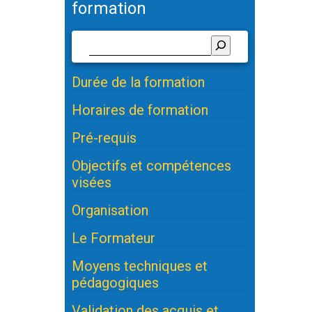
formation
Durée de la formation
Horaires de formation
Pré-requis
Objectifs et compétences
visées
Organisation
Le Formateur
Moyens techniques et
pédagogiques
Validation des acquis et