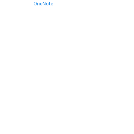
de
post:
OneNote
l’article