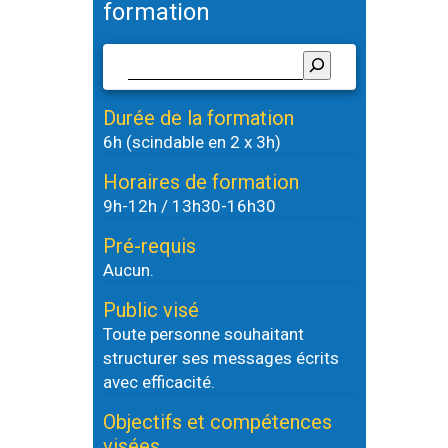
formation
Durée de la formation
6h (scindable en 2 x 3h)
Horaires de formation
9h-12h / 13h30-16h30
Pré-requis
Aucun.
Public visé
Toute personne souhaitant
structurer ses messages écrits
avec efficacité.
Objectifs et compétences
visées