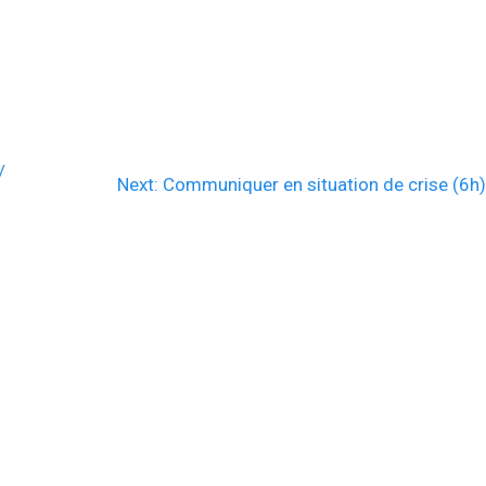
/
Next
Next:
Communiquer en situation de crise (6h
post: