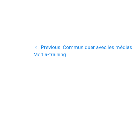
Navigation
Previous
Previous:
Communiquer avec les médias 
de
post:
Média-training
l’article