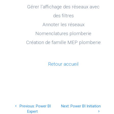
Gérer l’affichage des réseaux avec
des filtres
Annoter les réseaux
Nomenclatures plomberie
Création de famille MEP plomberie
Retour accueil
Navigation
Previous
Next
Previous:
Power BI
Next:
Power BI Initiation
de
post:
post:
Expert