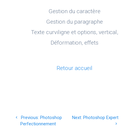
Gestion du caractère
Gestion du paragraphe
Texte curviligne et options, vertical,
Déformation, effets
Retour accueil
Navigation
Previous
Next
Previous:
Photoshop
Next:
Photoshop Expert
de
post:
post:
Perfectionnement