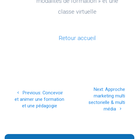
modalités de formation » et une
classe virtuelle
Retour accueil
Navigation
Next
Next:
Approche
Previous
Previous:
Concevoir
de
post:
marketing multi
post:
et animer une formation
sectorielle & multi
et une pédagogie
l’article
média