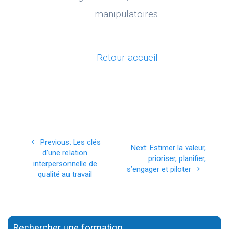
manipulatoires.
Retour accueil
Navigation
Previous
Previous:
Les clés
Next
Next:
Estimer la valeur,
de
post:
d’une relation
post:
prioriser, planifier,
interpersonnelle de
s’engager et piloter
l’article
qualité au travail
Rechercher une formation