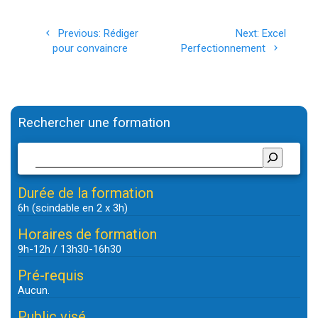
Navigation
Previous
Next
Previous:
Rédiger
Next:
Excel
de
post:
post:
pour convaincre
Perfectionnement
l’article
Rechercher une formation
Durée de la formation
6h (scindable en 2 x 3h)
Horaires de formation
9h-12h / 13h30-16h30
Pré-requis
Aucun.
Public visé