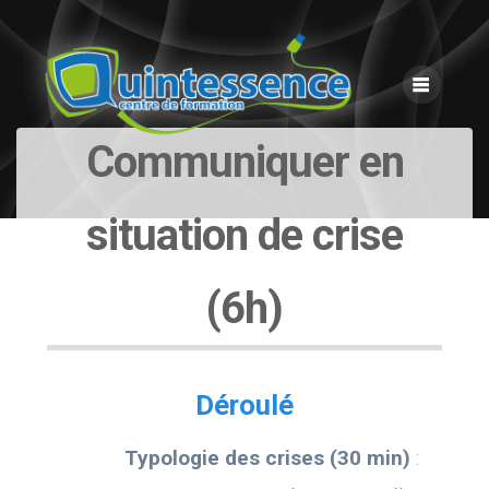
Skip
to
content
Communiquer en
situation de crise
(6h)
Déroulé
Typologie des crises (30 min)
: