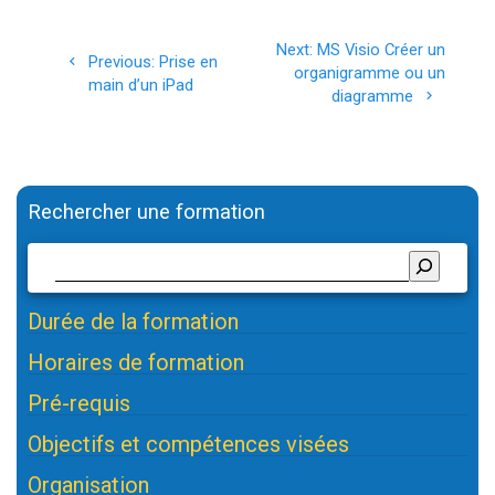
Navigation
Next
Next:
MS Visio Créer un
Previous
Previous:
Prise en
de
post:
organigramme ou un
post:
main d’un iPad
diagramme
l’article
Rechercher une formation
Durée de la formation
Horaires de formation
Pré-requis
Objectifs et compétences visées
Organisation