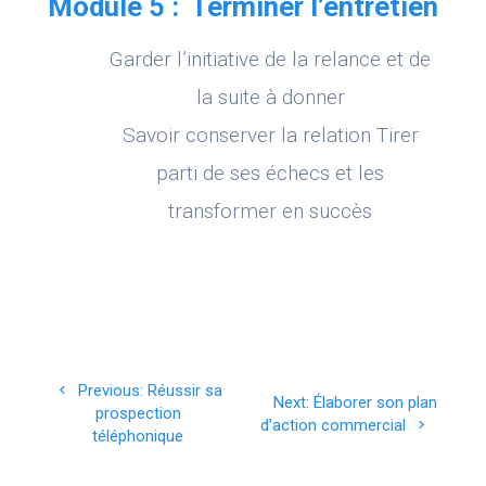
Module 5 : Terminer l’entretien
Garder l’initiative de la relance et de
la suite à donner
Savoir conserver la relation Tirer
parti de ses échecs et les
transformer en succès
Navigation
Previous
Previous:
Réussir sa
Next
Next:
Élaborer son plan
de
post:
prospection
post:
d’action commercial
téléphonique
l’article