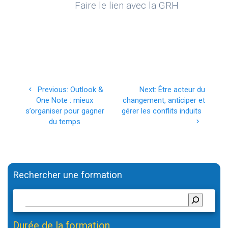
Faire le lien avec la GRH
Navigation
Previous
Next
Previous:
Outlook &
Next:
Être acteur du
de
post:
post:
One Note : mieux
changement, anticiper et
s’organiser pour gagner
gérer les conflits induits
l’article
du temps
Rechercher une formation
Durée de la formation