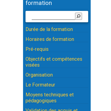
formation
Durée de la formation
Horaires de formation
Pré-requis
Objectifs et compétences
visées
Organisation
Le Formateur
Moyens techniques et
pédagogiques
Validation des acquis et