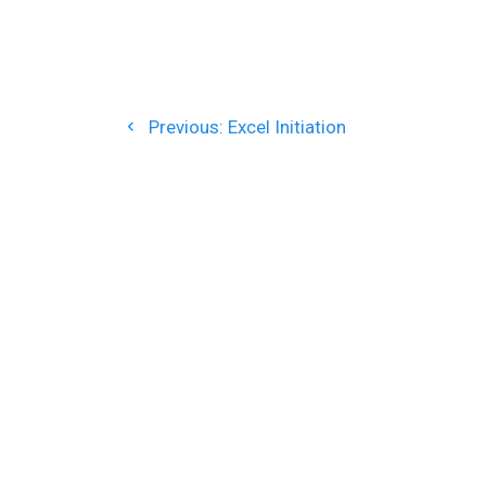
Navigation
Previous
de
Previous:
Excel Initiation
post:
l’article