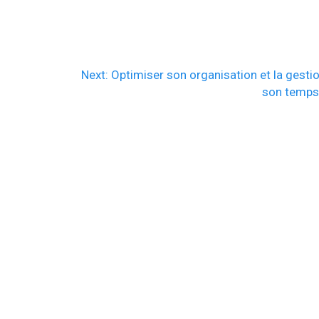
Next
Next:
Optimiser son organisation et la gesti
post:
son temp