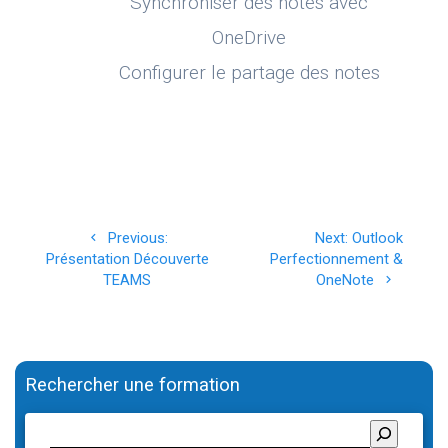
Synchroniser des notes avec
OneDrive
Configurer le partage des notes
Navigation
Previous
Next
Previous:
Next:
Outlook
de
post:
post:
Présentation Découverte
Perfectionnement &
TEAMS
OneNote
l’article
Rechercher une formation