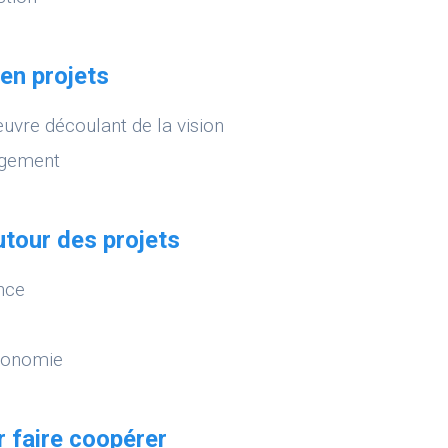
 en projets
œuvre découlant de la vision
ngement
utour des projets
nce
utonomie
 faire coopérer