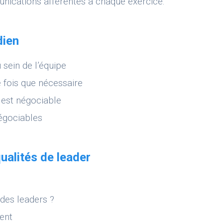
nications afférentes à chaque exercice.
dien
u sein de l’équipe
 fois que nécessaire
 est négociable
négociables
ualités de leader
 des leaders ?
ent