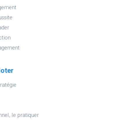
agement
ussite
ader
ction
nagement
loter
tratégie
nel, le pratiquer