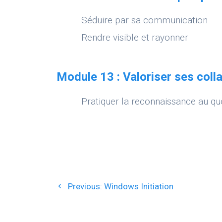
Séduire par sa communication
Rendre visible et rayonner
Module 13 : Valoriser ses coll
Pratiquer la reconnaissance au qu
Navigation
Previous
Previous:
Windows Initiation
de
post: