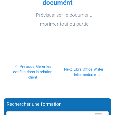
document
Prévisualiser le document.
Imprimer tout ou partie.
Navigation
Previous
Previous:
Gérer les
Next
Next:
Libre Office Writer
de
post:
conflits dans la relation
post:
Intermédiaire
client
l’article
Rechercher une formation