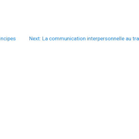
Next
rincipes
Next:
La communication interpersonnelle au tra
post: