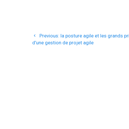
Navigation
Previous
Previous:
la posture agile et les grands p
de
post:
d’une gestion de projet agile
l’article