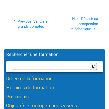
Navigation
Next
Next:
Réussir sa
Previous
Previous:
Vendre en
de
post:
prospection
post:
grands comptes
téléphonique
l’article
Rechercher une formation
Durée de la formation
Horaires de formation
Pré-requis
Objectifs et compétences visées