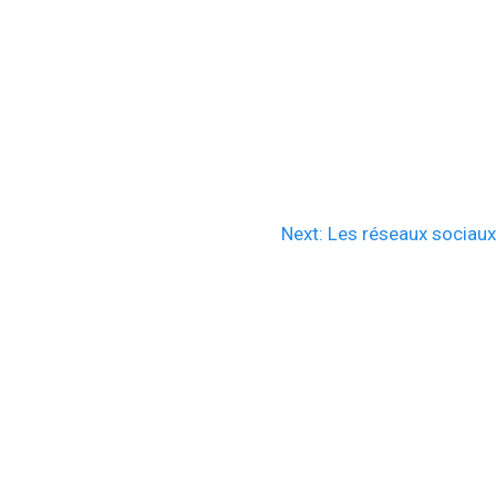
Next
Next:
Les réseaux sociau
post: