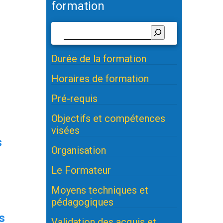
formation
Durée de la formation
Horaires de formation
Pré-requis
Objectifs et compétences
visées
s
Organisation
Le Formateur
Moyens techniques et
pédagogiques
s
Validation des acquis et