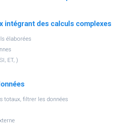
ux intégrant des calculs complexes
ls élaborées
onnes
I, ET, )
 données
s totaux, filtrer les données
xterne