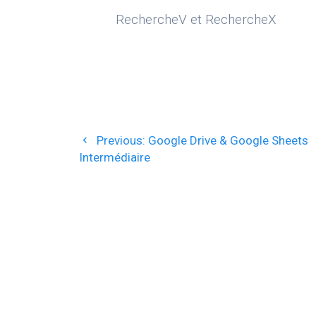
RechercheV et RechercheX
Navigation
Previous
Previous:
Google Drive & Google Sheets
de
post:
Intermédiaire
l’article