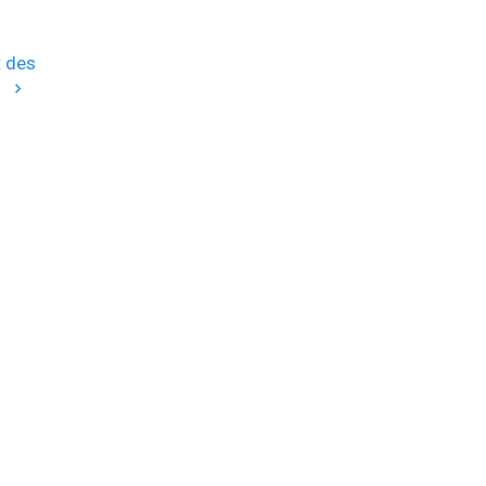
t des
s