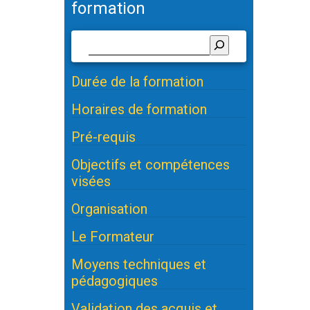
formation
Durée de la formation
Horaires de formation
Pré-requis
Objectifs et compétences
visées
Organisation
Le Formateur
Moyens techniques et
pédagogiques
Validation des acquis et