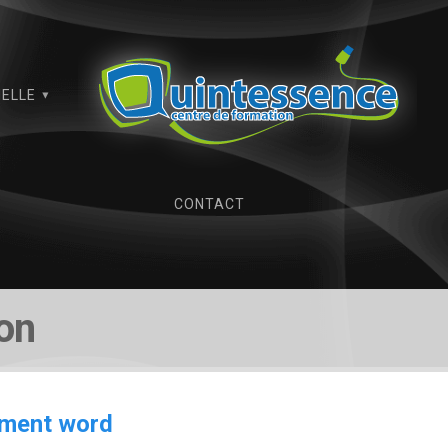
IELLE
CONTACT
ion
ument word