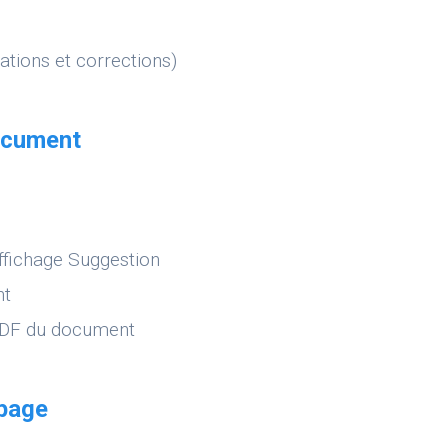
ations et corrections)
document
affichage Suggestion
nt
 PDF du document
 page