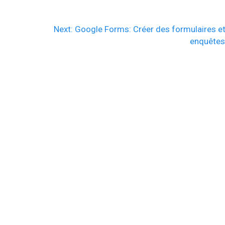
Next
Next:
Google Forms: Créer des formulaires e
post:
enquête