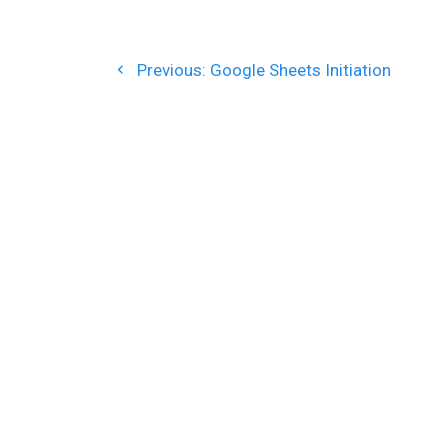
Navigation
Previous
de
Previous:
Google Sheets Initiation
post:
l’article