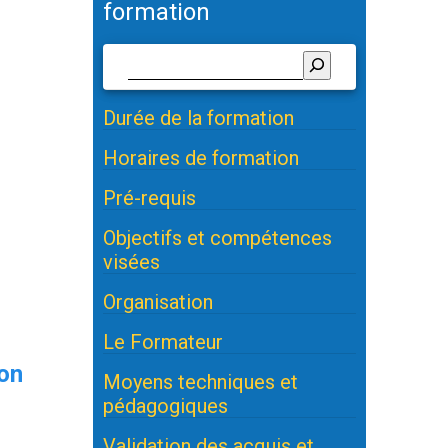
formation
Durée de la formation
Horaires de formation
Pré-requis
Objectifs et compétences
visées
Organisation
Le Formateur
ion
Moyens techniques et
pédagogiques
Validation des acquis et