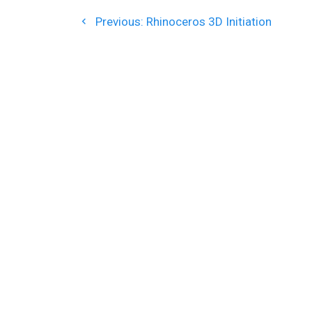
Navigation
Previous
Previous:
Rhinoceros 3D Initiation
de
post:
l’article