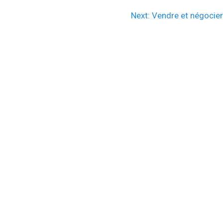
Next
Next:
Vendre et négocie
post: