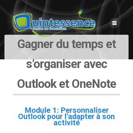
Skip
to
content
Gagner du temps et
s’organiser avec
Outlook et OneNote
Module 1: Personnaliser
Outlook pour l’adapter à son
activité