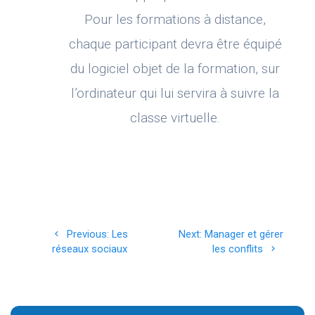
Pour les formations à distance,
chaque participant devra être équipé
du logiciel objet de la formation, sur
l’ordinateur qui lui servira à suivre la
classe virtuelle.
Navigation
Previous
Next
Previous:
Les
Next:
Manager et gérer
de
post:
post:
réseaux sociaux
les conflits
l’article