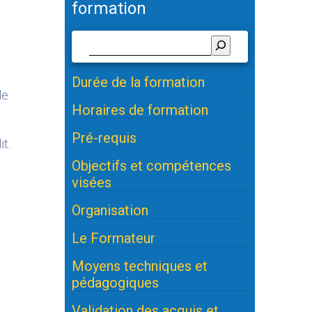
formation
Durée de la formation
de
Horaires de formation
Pré-requis
t.
Objectifs et compétences
visées
Organisation
Le Formateur
Moyens techniques et
pédagogiques
Validation des acquis et