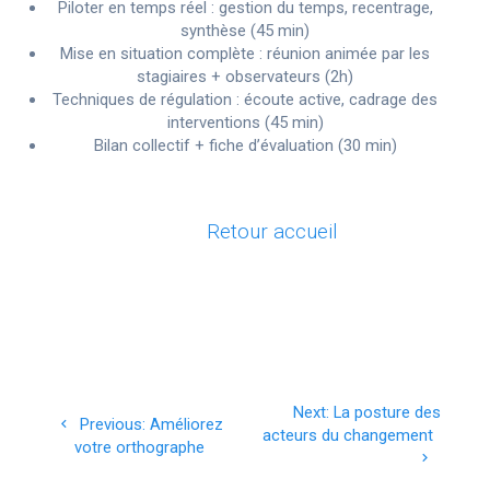
Piloter en temps réel : gestion du temps, recentrage,
synthèse (45 min)
Mise en situation complète : réunion animée par les
stagiaires + observateurs (2h)
Techniques de régulation : écoute active, cadrage des
interventions (45 min)
Bilan collectif + fiche d’évaluation (30 min)
Retour accueil
Navigation
Next
Next:
La posture des
Previous
Previous:
Améliorez
de
post:
acteurs du changement
post:
votre orthographe
l’article