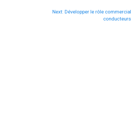
Next
Next:
Développer le rôle commercia
post:
conducteur