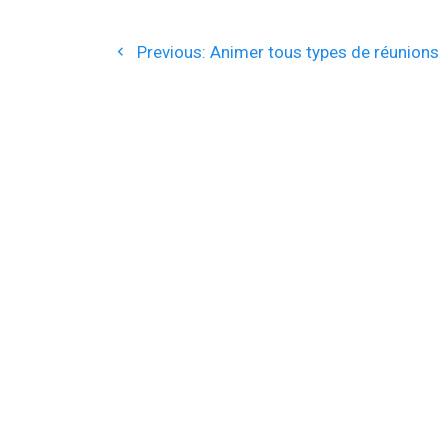
Navigation
Previous
de
Previous:
Animer tous types de réunions
post:
l’article