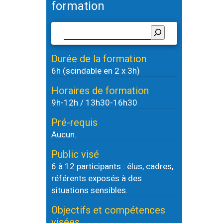
formation
Durée de la formation
6h (scindable en 2 x 3h)
Horaires de formation
9h-12h / 13h30-16h30
Pré-requis
Aucun.
Public visé
6 à 12 participants : élus, cadres,
référents exposés à des
situations sensibles.
Objectifs et compétences
visées