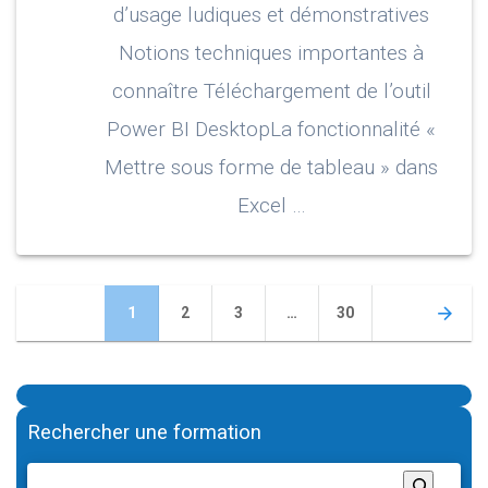
d’usage ludiques et démonstratives
Notions techniques importantes à
connaître Téléchargement de l’outil
Power BI DesktopLa fonctionnalité «
Mettre sous forme de tableau » dans
Excel …
Posts
Page
Page
Page
Page
1
2
3
…
30
navigation
Rechercher une formation